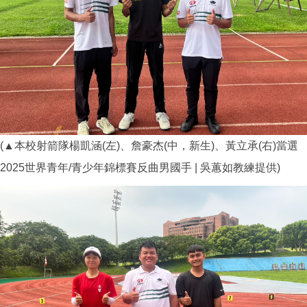
(▲本校射箭隊楊凱涵(左)、詹豪杰(中，新生)、黃立承(右)當選
2025世界青年/青少年錦標賽反曲男國手 | 吳蕙如教練提供)