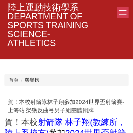
跳
陸上運動技術學系
到
DEPARTMENT OF
主
SPORTS TRAINING
要
SCIENCE-
內
容
ATHLETICS
區
首頁
榮譽榜
賀！本校射箭隊林子翔參加2024世界盃射箭賽-
上海站 榮獲反曲弓男子組團體銅牌
賀！本校
射箭隊 林子翔
(
教練所，
陸上系校友
)
參加
2024世界盃射箭