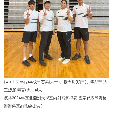
(
▲
(由左至右)
本校
王芯柔(大一)、楊天玥(碩三)、李品軒(大
三)及劉泰言(大二)4人
獲得
2024年臺北亞洲大學室內射箭錦標賽 國家代表隊資格 |
謝謝吳蕙如教練提供 )