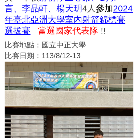
言、李品軒、楊天玥
4人
參加
2024
年臺北亞洲大學室內射箭錦標賽
選拔賽
當選國家代表隊
!!
比賽地點：國立中正大學
比賽日期：113/8/12-13