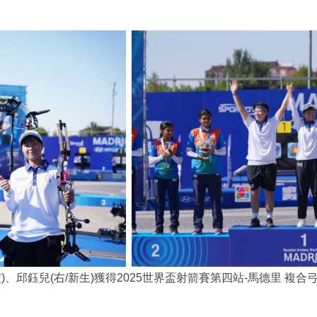
友)、
邱鈺兒
(右/新生)
獲得2025世界盃射箭賽第四站-馬德里 複