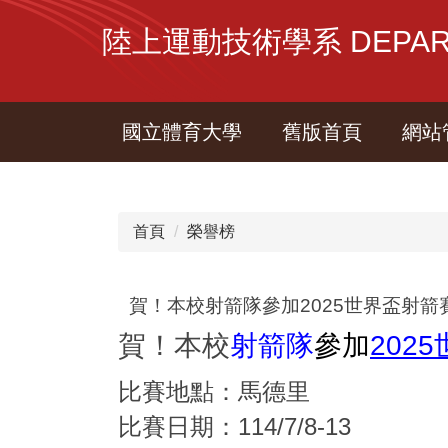
跳
陸上運動技術學系 DEPARTME
到
主
要
內
國立體育大學
舊版首頁
網站
容
區
首頁
榮譽榜
賀！本校射箭隊參加2025世界盃射箭賽
賀！本校
射箭隊
參加
202
比賽地點：馬德里
比賽日期：114/7/8-13