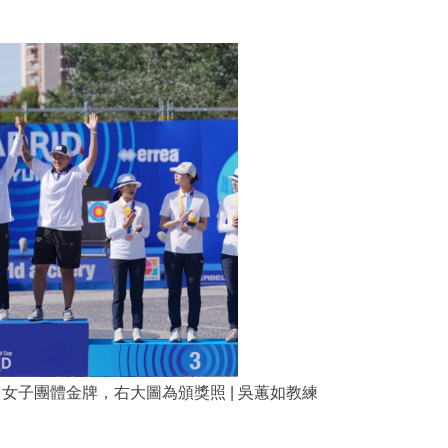
合弓女子團體金牌，右大圖為頒獎照
| 吳蕙如教練