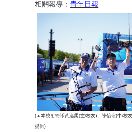
相關報導：
青年日報
(▲本校射箭隊
黃逸柔
(左/校友)、
陳怡瑄
(中/校
提供)