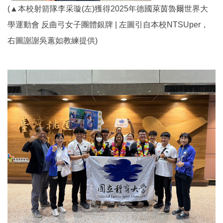
(▲本校射箭隊
李采璇
(左)
獲得2025年德國萊茵魯爾世界大
學運動會 反曲弓女子團體銀牌
| 左圖引自本校NTSUper，
右圖謝謝吳蕙如教練提供)