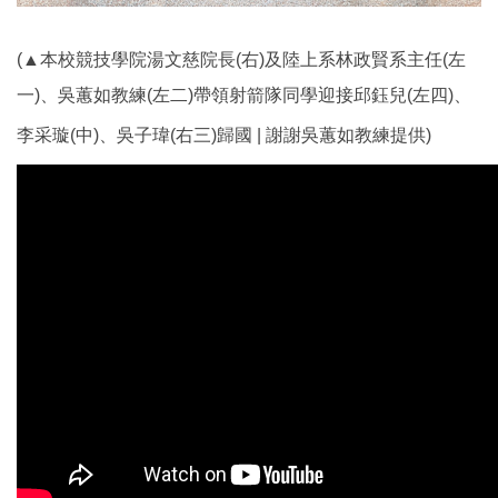
(▲本校競技學院湯文慈院長(右)及陸上系林政賢系主任(左
一)、吳蕙如教練(左二)帶領射箭隊同學迎接邱鈺兒(左四)、
李采璇
(中)、吳子瑋(右三)
歸國
| 謝謝吳蕙如教練提供)