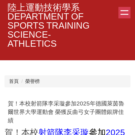
跳
陸上運動技術學系
到
DEPARTMENT OF
主
SPORTS TRAINING
要
SCIENCE-
內
容
ATHLETICS
區
首頁
榮譽榜
賀！本校射箭隊李采璇參加2025年德國萊茵魯
爾世界大學運動會 榮獲反曲弓女子團體銀牌佳
績
賀！本校
射箭隊李采璇
參加
2025