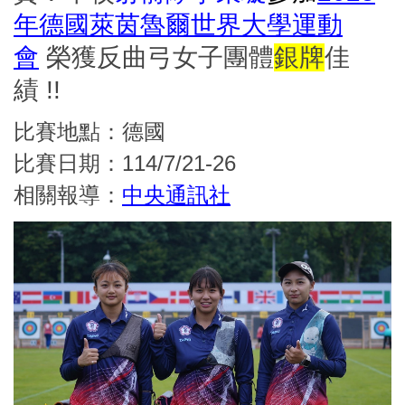
年德國萊茵魯爾世界大學運動
會
榮獲反曲弓女子團體
銀牌
佳
績
!!
比賽地點：德國
比賽日期：114/7/21-26
相關報導：
中央通訊社