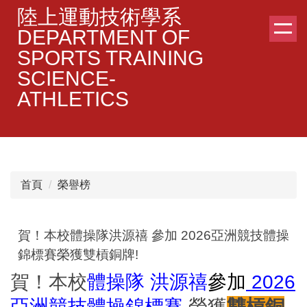
跳
陸上運動技術學系
到
DEPARTMENT OF
主
SPORTS TRAINING
要
SCIENCE-
內
容
ATHLETICS
區
首頁
榮譽榜
賀！本校體操隊洪源禧 參加 2026亞洲競技體操
錦標賽榮獲雙槓銅牌!
賀！本校
體操隊 洪源禧
參加
2026
亞洲競技體操錦標賽
榮獲
雙槓銅