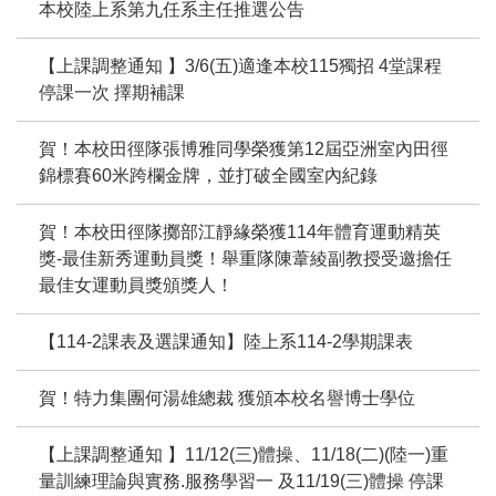
本校陸上系第九任系主任推選公告
【上課調整通知 】3/6(五)適逢本校115獨招 4堂課程
停課一次 擇期補課
賀！本校田徑隊張博雅同學榮獲第12屆亞洲室內田徑
錦標賽60米跨欄金牌，並打破全國室內紀錄
賀！本校田徑隊擲部江靜緣榮獲114年體育運動精英
獎-最佳新秀運動員獎！舉重隊陳葦綾副教授受邀擔任
最佳女運動員獎頒獎人！
【114-2課表及選課通知】陸上系114-2學期課表
賀！特力集團何湯雄總裁 獲頒本校名譽博士學位
【上課調整通知 】11/12(三)體操、11/18(二)(陸一)重
量訓練理論與實務.服務學習一 及11/19(三)體操 停課