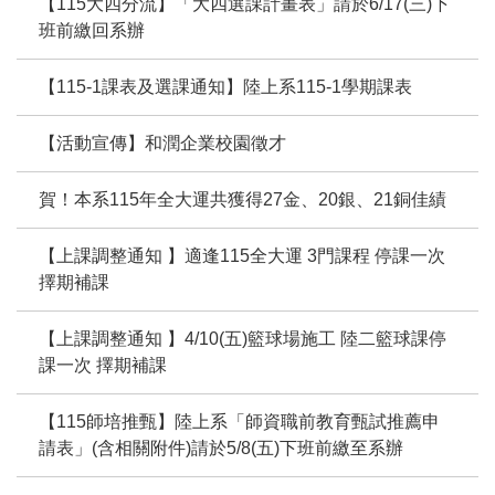
【115大四分流】「大四選課計畫表」請於6/17(三)下
班前繳回系辦
【115-1課表及選課通知】陸上系115-1學期課表
【活動宣傳】和潤企業校園徵才
賀！本系115年全大運共獲得27金、20銀、21銅佳績
【上課調整通知 】適逢115全大運 3門課程 停課一次
擇期補課
【上課調整通知 】4/10(五)籃球場施工 陸二籃球課停
課一次 擇期補課
【115師培推甄】陸上系「師資職前教育甄試推薦申
請表」(含相關附件)請於5/8(五)下班前繳至系辦