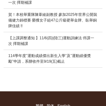
一次 擇期補課
賀！本校舉重隊陳葦綾副教授 參加2025年世界公開裝
備健力錦標賽 榮獲女子組47公斤級硬舉金牌、臥舉銅
牌佳績 !!
【上課調整通知 】11/6(四)(陸三)運動訓練法 停課一
次 擇期補課
114學年度"運動成績傑出新生入學"及"運動績優獎
勵"申請，系辦收件至9/19(五)截止
繁體
简体
English