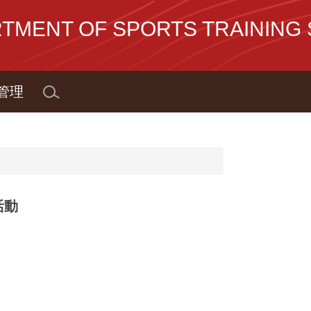
NT OF SPORTS TRAINING S
管理
活動