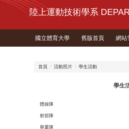
跳
陸上運動技術學系 DEPARTME
到
主
要
內
國立體育大學
舊版首頁
網站
容
區
首頁
活動照片
學生活動
學生
體操隊
射箭隊
舉重隊