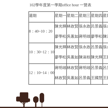
102學年度第一學期office hour 一覽表
週期
星期一
星期二
星期三
星期四
星
陳光輝
林政賢
張永政
呂景義
張
8：40~10：20
廖學松
吳蕙如
蔣明雄
廖學松
陳
陳光輝
林政賢
張永政
呂景義
張
10：30~12：10
廖學松
吳蕙如
陳淑枝
陳光輝
王
蔣明雄
林政賢
蔣明雄
呂景義
呂
12：10~14：00
林政賢
吳蕙如
呂景義
王國慧
王