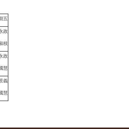
期五
永政
淑枝
永政
國慧
景義
國慧