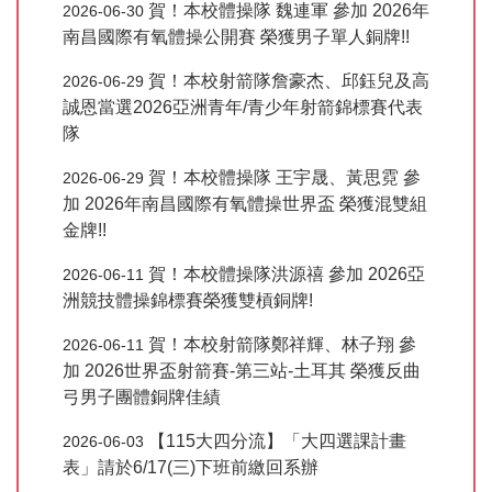
賀！本校體操隊 魏連軍 參加 2026年
2026-06-30
南昌國際有氧體操公開賽 榮獲男子單人銅牌!!
賀！本校射箭隊詹豪杰、邱鈺兒及高
2026-06-29
誠恩當選2026亞洲青年/青少年射箭錦標賽代表
隊
賀！本校體操隊 王宇晟、黃思霓 參
2026-06-29
加 2026年南昌國際有氧體操世界盃 榮獲混雙組
金牌!!
賀！本校體操隊洪源禧 參加 2026亞
2026-06-11
洲競技體操錦標賽榮獲雙槓銅牌!
賀！本校射箭隊鄭祥輝、林子翔 參
2026-06-11
加 2026世界盃射箭賽-第三站-土耳其 榮獲反曲
弓男子團體銅牌佳績
【115大四分流】「大四選課計畫
2026-06-03
表」請於6/17(三)下班前繳回系辦